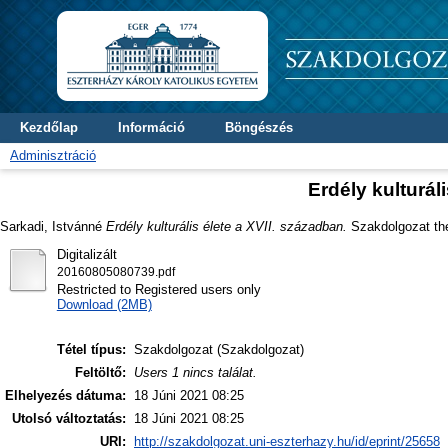
Kezdőlap
Információ
Böngészés
Adminisztráció
Erdély kulturál
Sarkadi, Istvánné
Erdély kulturális élete a XVII. században.
Szakdolgozat thes
Digitalizált
20160805080739.pdf
Restricted to Registered users only
Download (2MB)
Tétel típus:
Szakdolgozat (Szakdolgozat)
Feltöltő:
Users 1 nincs találat.
Elhelyezés dátuma:
18 Júni 2021 08:25
Utolsó változtatás:
18 Júni 2021 08:25
URI:
http://szakdolgozat.uni-eszterhazy.hu/id/eprint/25658