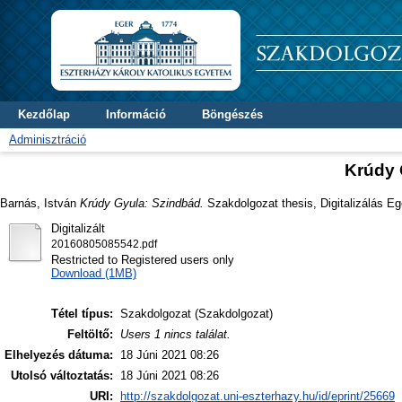
Kezdőlap
Információ
Böngészés
Adminisztráció
Krúdy 
Barnás, István
Krúdy Gyula: Szindbád.
Szakdolgozat thesis, Digitalizálás Eg
Digitalizált
20160805085542.pdf
Restricted to Registered users only
Download (1MB)
Tétel típus:
Szakdolgozat (Szakdolgozat)
Feltöltő:
Users 1 nincs találat.
Elhelyezés dátuma:
18 Júni 2021 08:26
Utolsó változtatás:
18 Júni 2021 08:26
URI:
http://szakdolgozat.uni-eszterhazy.hu/id/eprint/25669