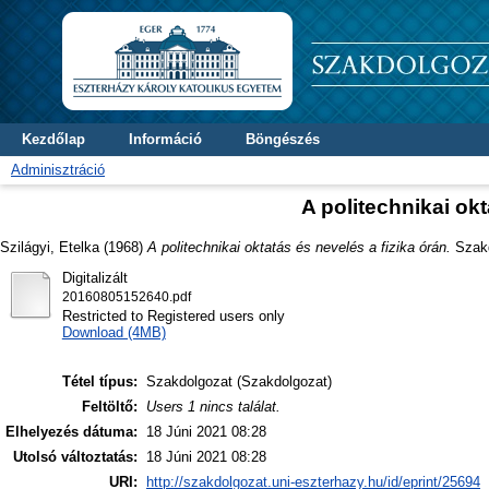
Kezdőlap
Információ
Böngészés
Adminisztráció
A politechnikai okt
Szilágyi, Etelka
(1968)
A politechnikai oktatás és nevelés a fizika órán.
Szakd
Digitalizált
20160805152640.pdf
Restricted to Registered users only
Download (4MB)
Tétel típus:
Szakdolgozat (Szakdolgozat)
Feltöltő:
Users 1 nincs találat.
Elhelyezés dátuma:
18 Júni 2021 08:28
Utolsó változtatás:
18 Júni 2021 08:28
URI:
http://szakdolgozat.uni-eszterhazy.hu/id/eprint/25694