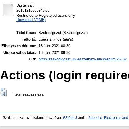
Digitalizált
20151210085946.pdf
Restricted to Registered users only
Download (71MB)
Tétel típus:
Szakdolgozat (Szakdolgozat)
Feltöltő:
Users 1 nincs találat.
Elhelyezés dátuma:
18 Júni 2021 08:30
Utolsó változtatás:
18 Júni 2021 08:30
URI:
http://szakdolgozat.uni-eszterhazy.hu/id/eprint/25732
Actions (login require
Tétel szekesztése
Szakdolgozat, az alkalamzott szoftver:
EPrints 3
amit a
School of Electronics an