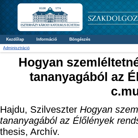
Kezdőlap
Információ
Böngészés
Adminisztráció
Hogyan szemléltetné
tananyagából az É
c.mu
Hajdu, Szilveszter
Hogyan szemlé
tananyagából az Élőlények ren
thesis, Archív.