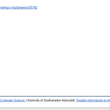
zterhazy.hu/id/eprint/25742
d Computer Science
, University of Southampton fejlesztett.
További információk és fe