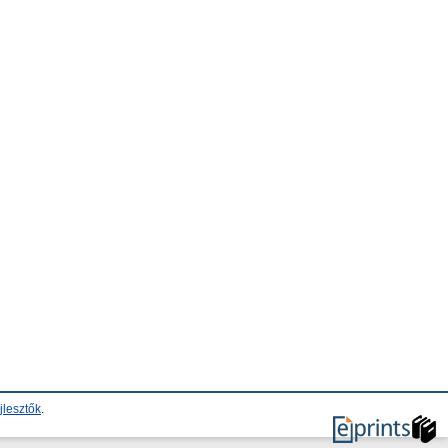
jlesztők
.