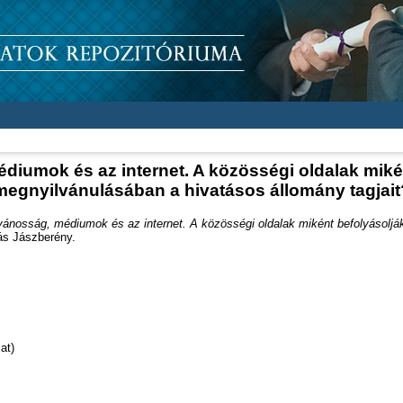
diumok és az internet. A közösségi oldalak miké
megnyilvánulásában a hivatásos állomány tagjait
vánosság, médiumok és az internet. A közösségi oldalak miként befolyásolj
lás Jászberény.
at)