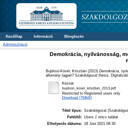
Kezdőlap
Információ
Böngészés
Adminisztráció
Demokrácia, nyilvánosság, mé
Bujdosó-Kövér, Krisztián
(2013)
Demokrácia, nyil
állomány tagjait?
Szakdolgozat thesis, Digitalizá
Kézirat
bujdoso_kover_krisztian_2013.pdf
Restricted to Registered users only
Download (794kB)
Tétel típus:
Szakdolgozat (Szakdolgoz
Feltöltő:
Users 1 nincs találat.
Elhelyezés dátuma:
18 Júni 2021 08:30