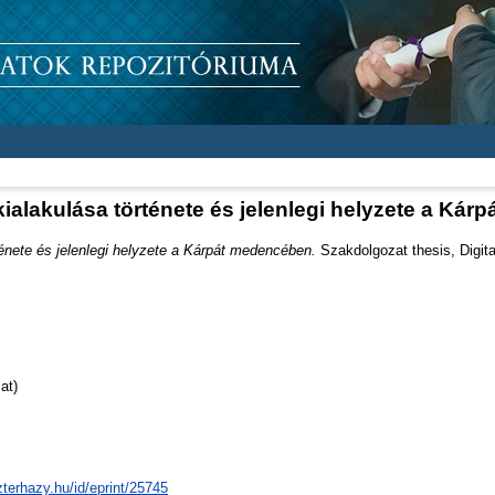
ialakulása története és jelenlegi helyzete a Ká
énete és jelenlegi helyzete a Kárpát medencében.
Szakdolgozat thesis, Digita
at)
zterhazy.hu/id/eprint/25745