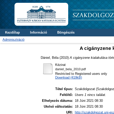
Kezdőlap
Információ
Böngészés
Adminisztráció
A cigányzene k
Dániel, Béla
(2010)
A cigányzene kialakulása tört
Kézirat
daniel_bela_2010.pdf
Restricted to Registered users only
Download (419kB)
Tétel típus:
Szakdolgozat (Szakdolgoz
Feltöltő:
Users 1 nincs találat.
Elhelyezés dátuma:
18 Júni 2021 08:30
Utolsó változtatás:
18 Júni 2021 08:30
URI:
http://szakdolgozat.uni-es