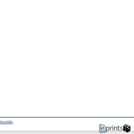
jlesztők
.