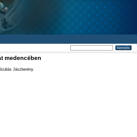
rpát medencében
lizálás Jászberény.