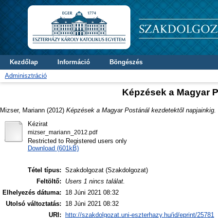
Kezdőlap
Információ
Böngészés
Adminisztráció
Képzések a Magyar Po
Mizser, Mariann
(2012)
Képzések a Magyar Postánál kezdetektől napjainkig.
Kézirat
mizser_mariann_2012.pdf
Restricted to Registered users only
Download (601kB)
Tétel típus:
Szakdolgozat (Szakdolgozat)
Feltöltő:
Users 1 nincs találat.
Elhelyezés dátuma:
18 Júni 2021 08:32
Utolsó változtatás:
18 Júni 2021 08:32
URI:
http://szakdolgozat.uni-eszterhazy.hu/id/eprint/25781