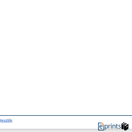
jlesztők
.