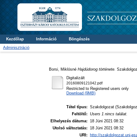
Kezdőlap
Információ
Böngészés
Adminisztráció
Borsi, Miklósné
Hajdúdorog története.
Szakdolgoza
Digitalizált
20160809121042.pdf
Restricted to Registered users only
Download (9MB)
Tétel típus:
Szakdolgozat (Szakdolgoz
Feltöltő:
Users 1 nincs találat.
Elhelyezés dátuma:
18 Júni 2021 08:32
Utolsó változtatás:
18 Júni 2021 08:32
URI:
http://szakdolgozat.uni-es