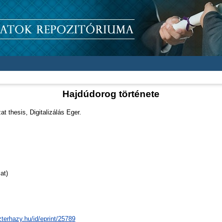
Hajdúdorog története
t thesis, Digitalizálás Eger.
at)
zterhazy.hu/id/eprint/25789