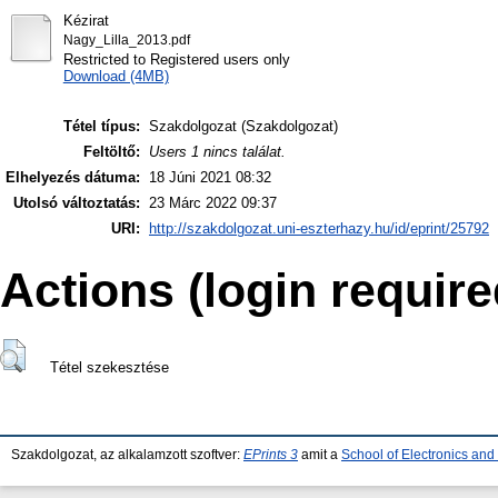
Kézirat
Nagy_Lilla_2013.pdf
Restricted to Registered users only
Download (4MB)
Tétel típus:
Szakdolgozat (Szakdolgozat)
Feltöltő:
Users 1 nincs találat.
Elhelyezés dátuma:
18 Júni 2021 08:32
Utolsó változtatás:
23 Márc 2022 09:37
URI:
http://szakdolgozat.uni-eszterhazy.hu/id/eprint/25792
Actions (login require
Tétel szekesztése
Szakdolgozat, az alkalamzott szoftver:
EPrints 3
amit a
School of Electronics an