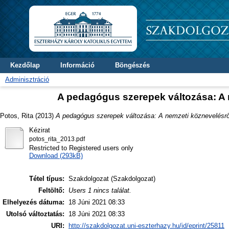
Kezdőlap
Információ
Böngészés
Adminisztráció
A pedagógus szerepek változása: A 
Potos, Rita
(2013)
A pedagógus szerepek változása: A nemzeti köznevelésről
Kézirat
potos_rita_2013.pdf
Restricted to Registered users only
Download (293kB)
Tétel típus:
Szakdolgozat (Szakdolgozat)
Feltöltő:
Users 1 nincs találat.
Elhelyezés dátuma:
18 Júni 2021 08:33
Utolsó változtatás:
18 Júni 2021 08:33
URI:
http://szakdolgozat.uni-eszterhazy.hu/id/eprint/25811