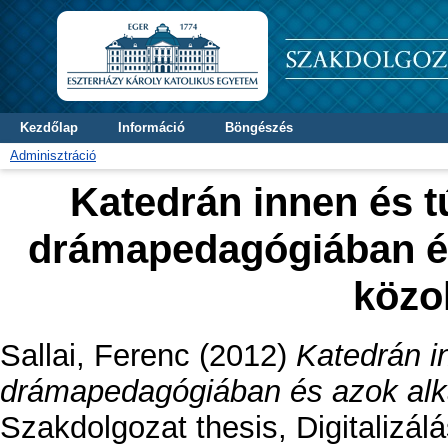
Kezdőlap
Információ
Böngészés
Adminisztráció
Katedrán innen és t
drámapedagógiában és
közo
Sallai, Ferenc
(2012)
Katedrán i
drámapedagógiában és azok alk
Szakdolgozat thesis, Digitalizál