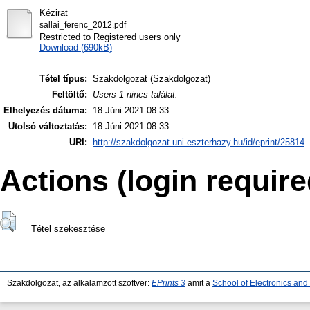
Kézirat
sallai_ferenc_2012.pdf
Restricted to Registered users only
Download (690kB)
Tétel típus:
Szakdolgozat (Szakdolgozat)
Feltöltő:
Users 1 nincs találat.
Elhelyezés dátuma:
18 Júni 2021 08:33
Utolsó változtatás:
18 Júni 2021 08:33
URI:
http://szakdolgozat.uni-eszterhazy.hu/id/eprint/25814
Actions (login require
Tétel szekesztése
Szakdolgozat, az alkalamzott szoftver:
EPrints 3
amit a
School of Electronics an