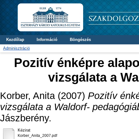
Kezdőlap
Információ
Böngészés
Adminisztráció
Pozitív énképre alapo
vizsgálata a W
Korber, Anita
(2007)
Pozitív énk
vizsgálata a Waldorf- pedagógiá
Jászberény.
Kézirat
Korber_Anita_2007.pdf