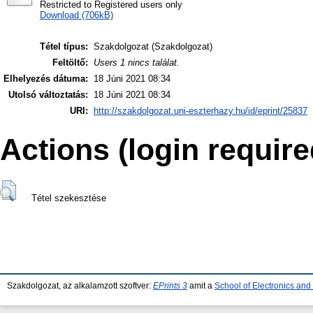
Restricted to Registered users only
Download (706kB)
Tétel típus:
Szakdolgozat (Szakdolgozat)
Feltöltő:
Users 1 nincs találat.
Elhelyezés dátuma:
18 Júni 2021 08:34
Utolsó változtatás:
18 Júni 2021 08:34
URI:
http://szakdolgozat.uni-eszterhazy.hu/id/eprint/25837
Actions (login require
Tétel szekesztése
Szakdolgozat, az alkalamzott szoftver:
EPrints 3
amit a
School of Electronics an