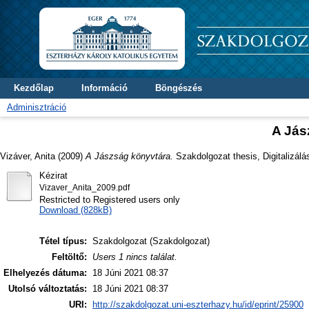
Kezdőlap
Információ
Böngészés
Adminisztráció
A Jás
Vizáver, Anita
(2009)
A Jászság könyvtára.
Szakdolgozat thesis, Digitalizálá
Kézirat
Vizaver_Anita_2009.pdf
Restricted to Registered users only
Download (828kB)
Tétel típus:
Szakdolgozat (Szakdolgozat)
Feltöltő:
Users 1 nincs találat.
Elhelyezés dátuma:
18 Júni 2021 08:37
Utolsó változtatás:
18 Júni 2021 08:37
URI:
http://szakdolgozat.uni-eszterhazy.hu/id/eprint/25900