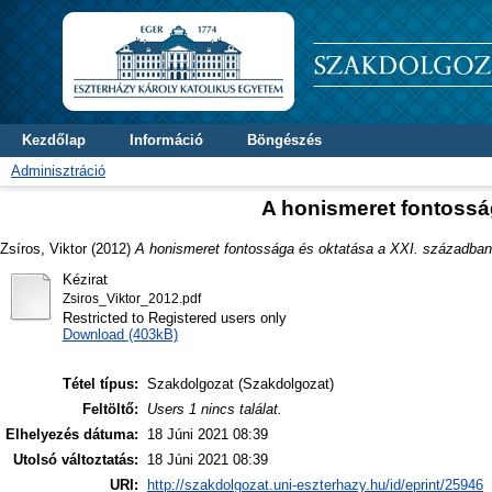
Kezdőlap
Információ
Böngészés
Adminisztráció
A honismeret fontossá
Zsíros, Viktor
(2012)
A honismeret fontossága és oktatása a XXI. században
Kézirat
Zsiros_Viktor_2012.pdf
Restricted to Registered users only
Download (403kB)
Tétel típus:
Szakdolgozat (Szakdolgozat)
Feltöltő:
Users 1 nincs találat.
Elhelyezés dátuma:
18 Júni 2021 08:39
Utolsó változtatás:
18 Júni 2021 08:39
URI:
http://szakdolgozat.uni-eszterhazy.hu/id/eprint/25946