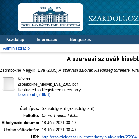
Kezdőlap
Információ
Böngészés
Adminisztráció
A szarvasi szlovák kisebbs
Zsombokné Megyik, Éva
(2005)
A szarvasi szlovák kisebbség története, vital
Kézirat
Zsombokne_Megyik_Eva_2005.pdf
Restricted to Registered users only
Download (518kB)
Tétel típus:
Szakdolgozat (Szakdolgozat)
Feltöltő:
Users 1 nincs találat.
Elhelyezés dátuma:
18 Júni 2021 08:40
Utolsó változtatás:
18 Júni 2021 08:40
URI:
http://szakdolgozat.uni-eszterhazy.hu/id/eprint/25964