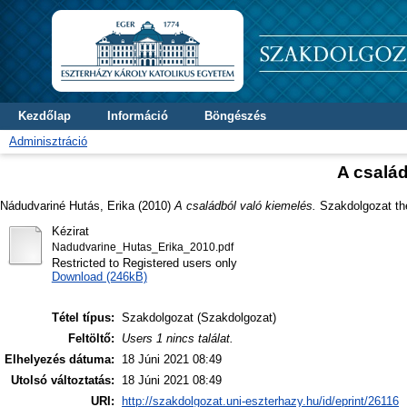
Kezdőlap
Információ
Böngészés
Adminisztráció
A család
Nádudvariné Hutás, Erika
(2010)
A családból való kiemelés.
Szakdolgozat the
Kézirat
Nadudvarine_Hutas_Erika_2010.pdf
Restricted to Registered users only
Download (246kB)
Tétel típus:
Szakdolgozat (Szakdolgozat)
Feltöltő:
Users 1 nincs találat.
Elhelyezés dátuma:
18 Júni 2021 08:49
Utolsó változtatás:
18 Júni 2021 08:49
URI:
http://szakdolgozat.uni-eszterhazy.hu/id/eprint/26116