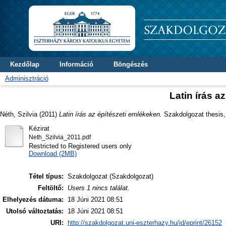
Kezdőlap
Információ
Böngészés
Adminisztráció
Latin írás a
Néth, Szilvia
(2011)
Latin írás az építészeti emlékeken.
Szakdolgozat thesis, 
Kézirat
Neth_Szilvia_2011.pdf
Restricted to Registered users only
Download (2MB)
Tétel típus:
Szakdolgozat (Szakdolgozat)
Feltöltő:
Users 1 nincs találat.
Elhelyezés dátuma:
18 Júni 2021 08:51
Utolsó változtatás:
18 Júni 2021 08:51
URI:
http://szakdolgozat.uni-eszterhazy.hu/id/eprint/26152