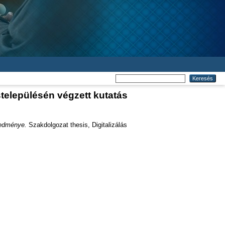
stelepülésén végzett kutatás
redménye.
Szakdolgozat thesis, Digitalizálás