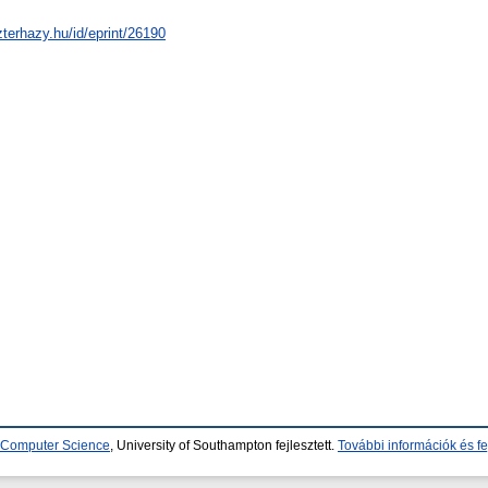
zterhazy.hu/id/eprint/26190
d Computer Science
, University of Southampton fejlesztett.
További információk és fe