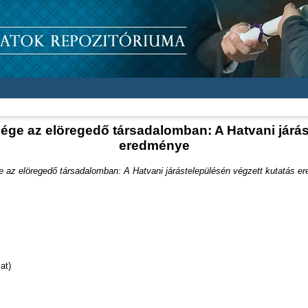
sége az elöregedő társadalomban: A Hatvani járá
eredménye
ge az elöregedő társadalomban: A Hatvani járástelepülésén végzett kutatás e
at)