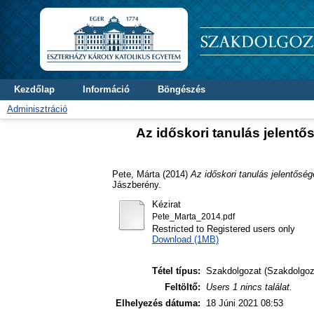
Kezdőlap
Információ
Böngészés
Adminisztráció
Az időskori tanulás jelentő
Pete, Márta
(2014)
Az időskori tanulás jelentősé
Jászberény.
Kézirat
Pete_Marta_2014.pdf
Restricted to Registered users only
Download (1MB)
Tétel típus:
Szakdolgozat (Szakdolgoz
Feltöltő:
Users 1 nincs találat.
Elhelyezés dátuma:
18 Júni 2021 08:53