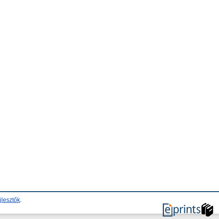
jlesztők
.