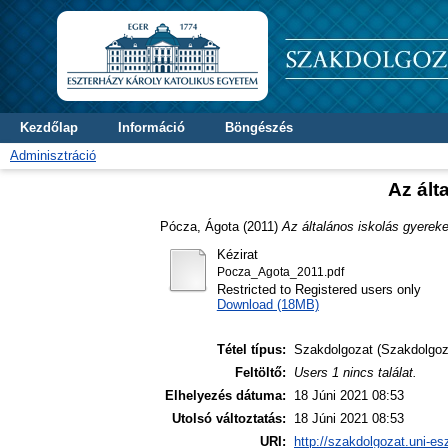
Kezdőlap
Információ
Böngészés
Adminisztráció
Az ált
Pócza, Ágota
(2011)
Az általános iskolás gyerek
Kézirat
Pocza_Agota_2011.pdf
Restricted to Registered users only
Download (18MB)
Tétel típus:
Szakdolgozat (Szakdolgoz
Feltöltő:
Users 1 nincs találat.
Elhelyezés dátuma:
18 Júni 2021 08:53
Utolsó változtatás:
18 Júni 2021 08:53
URI:
http://szakdolgozat.uni-es