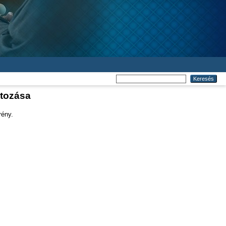
ltozása
rény.