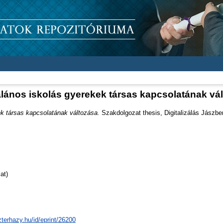
alános iskolás gyerekek társas kapcsolatának vá
ek társas kapcsolatának változása.
Szakdolgozat thesis, Digitalizálás Jászbe
at)
zterhazy.hu/id/eprint/26200