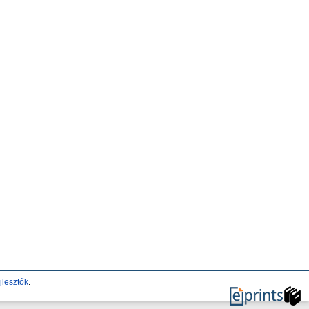
jlesztők
.