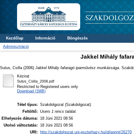
Kezdőlap
Információ
Böngészés
Adminisztráció
Jakkel Mihály faf
Sutus, Csilla
(2006)
Jakkel Mihály fafaragó iparművész munkássága.
Szakdol
Kézirat
Sutus_Csilla_2006.pdf
Restricted to Registered users only
Download (1MB)
Tétel típus:
Szakdolgozat (Szakdolgozat)
Feltöltő:
Users 1 nincs találat.
Elhelyezés dátuma:
18 Júni 2021 08:56
Utolsó változtatás:
18 Júni 2021 08:56
URI:
http://szakdolgozat.uni-eszterhazy.hu/id/eprint/26270