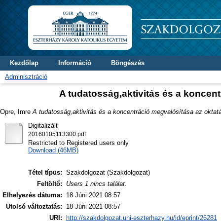
Kezdőlap
Információ
Böngészés
Adminisztráció
A tudatosság,aktivitás és a koncen
Opre, Imre
A tudatosság,aktivitás és a koncentráció megvalósítása az oktat
Digitalizált
20160105113300.pdf
Restricted to Registered users only
Download (46MB)
Tétel típus:
Szakdolgozat (Szakdolgozat)
Feltöltő:
Users 1 nincs találat.
Elhelyezés dátuma:
18 Júni 2021 08:57
Utolsó változtatás:
18 Júni 2021 08:57
URI:
http://szakdolgozat.uni-eszterhazy.hu/id/eprint/26281