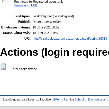
Restricted to Registered users only
Download (3MB)
Tétel típus:
Szakdolgozat (Szakdolgozat)
Feltöltő:
Users 1 nincs találat.
Elhelyezés dátuma:
18 Júni 2021 08:59
Utolsó változtatás:
18 Júni 2021 08:59
URI:
http://szakdolgozat.uni-eszterhazy.hu/id/eprint/26319
Actions (login require
Tétel szekesztése
Szakdolgozat, az alkalamzott szoftver:
EPrints 3
amit a
School of Electronics an