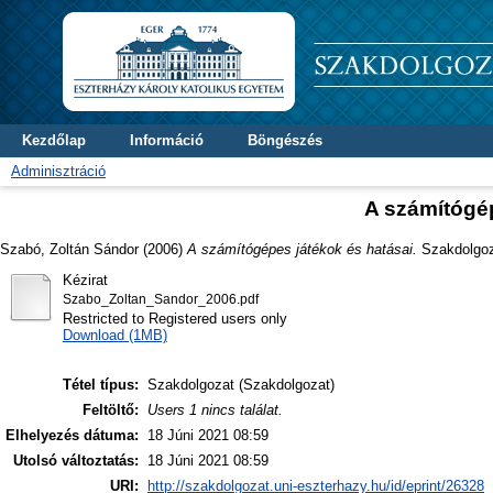
Kezdőlap
Információ
Böngészés
Adminisztráció
A számítógép
Szabó, Zoltán Sándor
(2006)
A számítógépes játékok és hatásai.
Szakdolgoza
Kézirat
Szabo_Zoltan_Sandor_2006.pdf
Restricted to Registered users only
Download (1MB)
Tétel típus:
Szakdolgozat (Szakdolgozat)
Feltöltő:
Users 1 nincs találat.
Elhelyezés dátuma:
18 Júni 2021 08:59
Utolsó változtatás:
18 Júni 2021 08:59
URI:
http://szakdolgozat.uni-eszterhazy.hu/id/eprint/26328