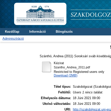
Kezdőlap
Információ
Böngészés
Adminisztráció
Szánthó, Andrea
(2011)
Soroksári sváb kisebbség
Kézirat
Szantho_Andrea_2011.pdf
Restricted to Registered users only
Download (2MB)
Tétel típus:
Szakdolgozat (Szakdolgoz
Feltöltő:
Users 1 nincs találat.
Elhelyezés dátuma:
18 Júni 2021 09:00
Utolsó változtatás:
18 Júni 2021 09:00
URI:
http://szakdolgozat.uni-es