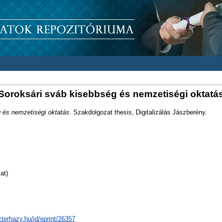
Soroksári sváb kisebbség és nemzetiségi oktatá
 és nemzetiségi oktatás.
Szakdolgozat thesis, Digitalizálás Jászberény.
at)
zterhazy.hu/id/eprint/26357