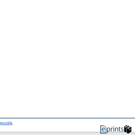
jlesztők
.