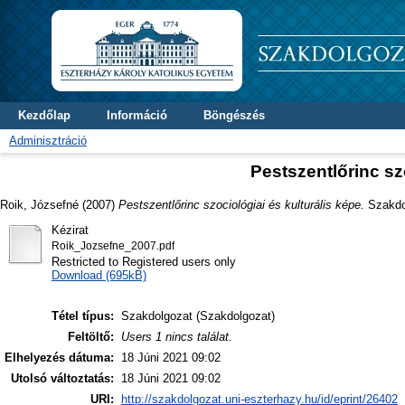
Kezdőlap
Információ
Böngészés
Adminisztráció
Pestszentlőrinc sz
Roik, Józsefné
(2007)
Pestszentlőrinc szociológiai és kulturális képe.
Szakdol
Kézirat
Roik_Jozsefne_2007.pdf
Restricted to Registered users only
Download (695kB)
Tétel típus:
Szakdolgozat (Szakdolgozat)
Feltöltő:
Users 1 nincs találat.
Elhelyezés dátuma:
18 Júni 2021 09:02
Utolsó változtatás:
18 Júni 2021 09:02
URI:
http://szakdolgozat.uni-eszterhazy.hu/id/eprint/26402