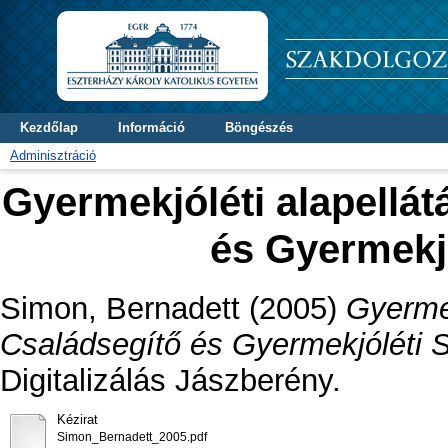
Kezdőlap
Információ
Böngészés
Adminisztráció
Gyermekjóléti alapellát
és Gyermekjó
Simon, Bernadett
(2005)
Gyermek
Családsegítő és Gyermekjóléti S
Digitalizálás Jászberény.
Kézirat
Simon_Bernadett_2005.pdf