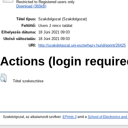
Restricted to Registered users only
Download (365kB)
Tétel típus:
Szakdolgozat (Szakdolgozat)
Feltöltő:
Users 1 nincs találat.
Elhelyezés dátuma:
18 Júni 2021 09:03
Utolsó változtatás:
18 Júni 2021 09:03
URI:
http://szakdolgozat.uni-eszterhazy.hu/id/eprint/26425
Actions (login require
Tétel szekesztése
Szakdolgozat, az alkalamzott szoftver:
EPrints 3
amit a
School of Electronics an