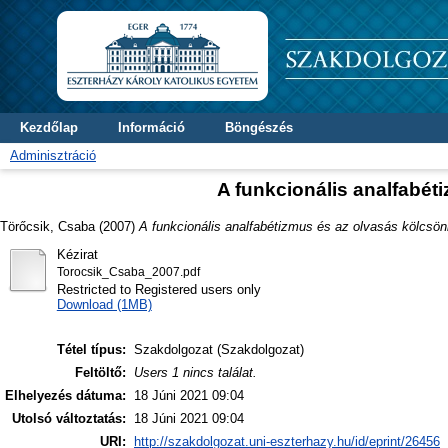
Kezdőlap
Információ
Böngészés
Adminisztráció
A funkcionális analfabét
Törőcsik, Csaba
(2007)
A funkcionális analfabétizmus és az olvasás kölcsön
Kézirat
Torocsik_Csaba_2007.pdf
Restricted to Registered users only
Download (1MB)
Tétel típus:
Szakdolgozat (Szakdolgozat)
Feltöltő:
Users 1 nincs találat.
Elhelyezés dátuma:
18 Júni 2021 09:04
Utolsó változtatás:
18 Júni 2021 09:04
URI:
http://szakdolgozat.uni-eszterhazy.hu/id/eprint/26456