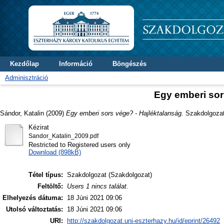
Kezdőlap
Információ
Böngészés
Adminisztráció
Egy emberi sor
Sándor, Katalin
(2009)
Egy emberi sors vége? - Hajléktalanság.
Szakdolgozat 
Kézirat
Sandor_Katalin_2009.pdf
Restricted to Registered users only
Download (898kB)
Tétel típus:
Szakdolgozat (Szakdolgozat)
Feltöltő:
Users 1 nincs találat.
Elhelyezés dátuma:
18 Júni 2021 09:06
Utolsó változtatás:
18 Júni 2021 09:06
URI:
http://szakdolgozat.uni-eszterhazy.hu/id/eprint/26492