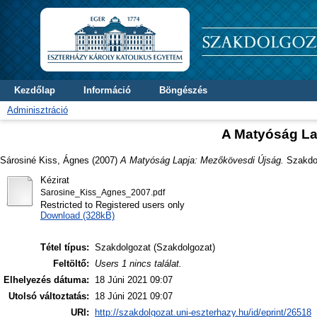
Kezdőlap
Információ
Böngészés
Adminisztráció
A Matyóság La
Sárosiné Kiss, Ágnes
(2007)
A Matyóság Lapja: Mezőkövesdi Újság.
Szakdol
Kézirat
Sarosine_Kiss_Agnes_2007.pdf
Restricted to Registered users only
Download (328kB)
Tétel típus:
Szakdolgozat (Szakdolgozat)
Feltöltő:
Users 1 nincs találat.
Elhelyezés dátuma:
18 Júni 2021 09:07
Utolsó változtatás:
18 Júni 2021 09:07
URI:
http://szakdolgozat.uni-eszterhazy.hu/id/eprint/26518