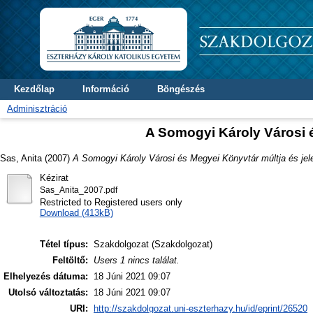
Kezdőlap
Információ
Böngészés
Adminisztráció
A Somogyi Károly Városi é
Sas, Anita
(2007)
A Somogyi Károly Városi és Megyei Könyvtár múltja és jel
Kézirat
Sas_Anita_2007.pdf
Restricted to Registered users only
Download (413kB)
Tétel típus:
Szakdolgozat (Szakdolgozat)
Feltöltő:
Users 1 nincs találat.
Elhelyezés dátuma:
18 Júni 2021 09:07
Utolsó változtatás:
18 Júni 2021 09:07
URI:
http://szakdolgozat.uni-eszterhazy.hu/id/eprint/26520