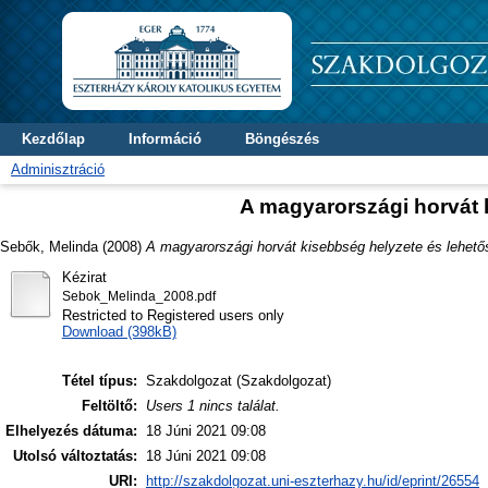
Kezdőlap
Információ
Böngészés
Adminisztráció
A magyarországi horvát 
Sebők, Melinda
(2008)
A magyarországi horvát kisebbség helyzete és lehető
Kézirat
Sebok_Melinda_2008.pdf
Restricted to Registered users only
Download (398kB)
Tétel típus:
Szakdolgozat (Szakdolgozat)
Feltöltő:
Users 1 nincs találat.
Elhelyezés dátuma:
18 Júni 2021 09:08
Utolsó változtatás:
18 Júni 2021 09:08
URI:
http://szakdolgozat.uni-eszterhazy.hu/id/eprint/26554