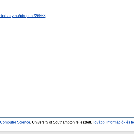
zterhazy.hu/id/eprint/26563
d Computer Science
, University of Southampton fejlesztett.
További információk és fe