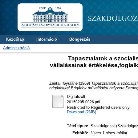
Kezdőlap
Információ
Böngészés
Adminisztráció
Tapasztalatok a szocialis
vállalásainak értékelése,fogla
Zentai, Gyuláné
(1969)
Tapasztalatok a szocialist
brigádokkal.Brigádok művelődési helyzete.Demográ
Digitalizált
20150205-0026.pdf
Restricted to Registered users only
Download (2MB)
Tétel típus:
Szakdolgozat (Szakdolgoz
Feltöltő:
Users 1 nincs találat.