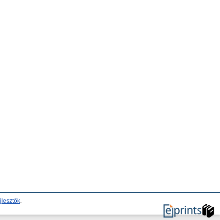
jlesztők
.