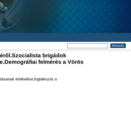
séről.Szocialista brigádok
te.Demográfiai felmérés a Vörös
lalásainak értékelése,foglalkozás a