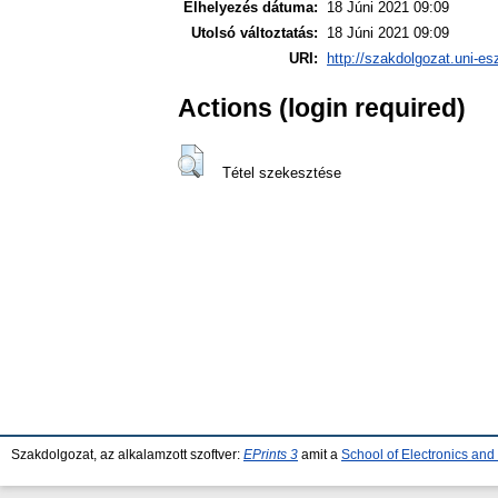
Elhelyezés dátuma:
18 Júni 2021 09:09
Utolsó változtatás:
18 Júni 2021 09:09
URI:
http://szakdolgozat.uni-es
Actions (login required)
Tétel szekesztése
Szakdolgozat, az alkalamzott szoftver:
EPrints 3
amit a
School of Electronics an