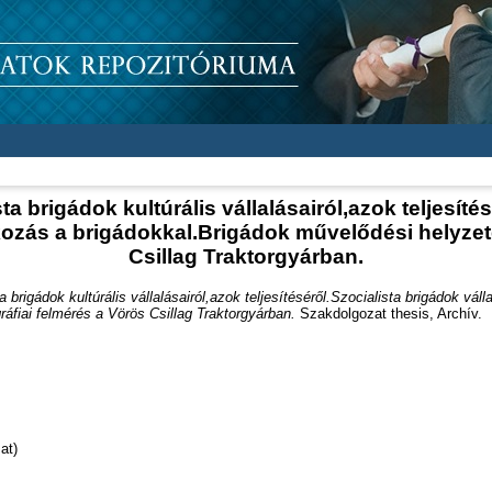
ta brigádok kultúrális vállalásairól,azok teljesíté
lkozás a brigádokkal.Brigádok művelődési helyze
Csillag Traktorgyárban.
a brigádok kultúrális vállalásairól,azok teljesítéséről.Szocialista brigádok vál
fiai felmérés a Vörös Csillag Traktorgyárban.
Szakdolgozat thesis, Archív.
at)