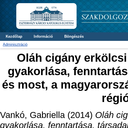
Kezdőlap
Információ
Böngészés
Adminisztráció
Oláh cigány erkölc
gyakorlása, fenntartás
és most, a magyarorsz
régi
Vankó, Gabriella
(2014)
Oláh ci
gyakorlása, fenntartása, társada