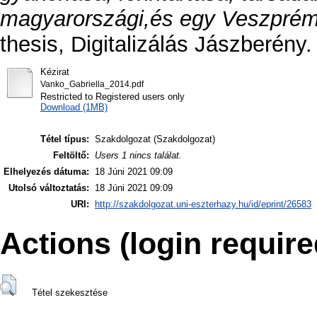
magyarországi,és egy Veszprém 
thesis, Digitalizálás Jászberény.
Kézirat
Vanko_Gabriella_2014.pdf
Restricted to Registered users only
Download (1MB)
Tétel típus:
Szakdolgozat (Szakdolgozat)
Feltöltő:
Users 1 nincs találat.
Elhelyezés dátuma:
18 Júni 2021 09:09
Utolsó változtatás:
18 Júni 2021 09:09
URI:
http://szakdolgozat.uni-eszterhazy.hu/id/eprint/26583
Actions (login require
Tétel szekesztése