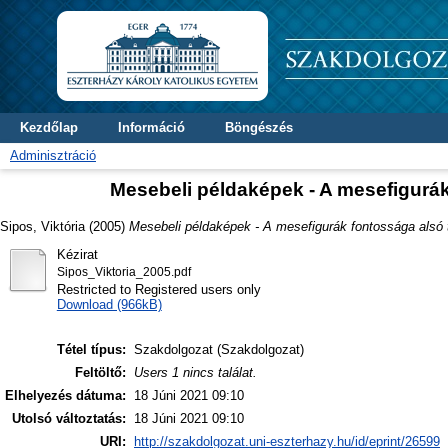
Kezdőlap
Információ
Böngészés
Adminisztráció
Mesebeli példaképek - A mesefigurá
Sipos, Viktória
(2005)
Mesebeli példaképek - A mesefigurák fontossága alsó
Kézirat
Sipos_Viktoria_2005.pdf
Restricted to Registered users only
Download (966kB)
Tétel típus:
Szakdolgozat (Szakdolgozat)
Feltöltő:
Users 1 nincs találat.
Elhelyezés dátuma:
18 Júni 2021 09:10
Utolsó változtatás:
18 Júni 2021 09:10
URI:
http://szakdolgozat.uni-eszterhazy.hu/id/eprint/26599