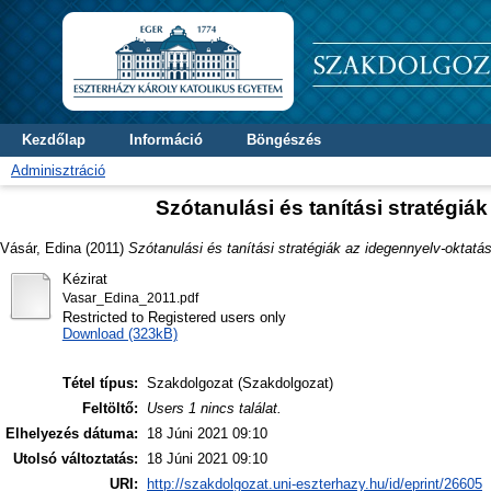
Kezdőlap
Információ
Böngészés
Adminisztráció
Szótanulási és tanítási stratégi
Vásár, Edina
(2011)
Szótanulási és tanítási stratégiák az idegennyelv-oktatá
Kézirat
Vasar_Edina_2011.pdf
Restricted to Registered users only
Download (323kB)
Tétel típus:
Szakdolgozat (Szakdolgozat)
Feltöltő:
Users 1 nincs találat.
Elhelyezés dátuma:
18 Júni 2021 09:10
Utolsó változtatás:
18 Júni 2021 09:10
URI:
http://szakdolgozat.uni-eszterhazy.hu/id/eprint/26605