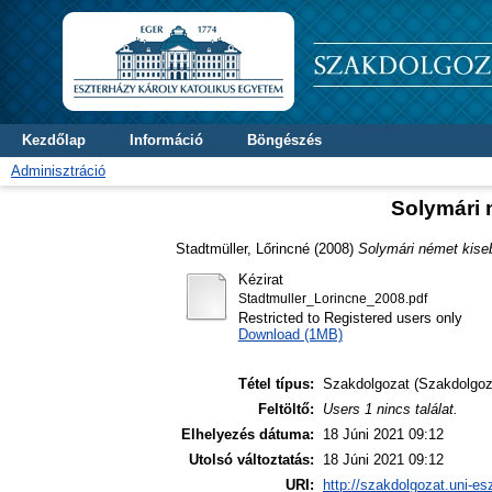
Kezdőlap
Információ
Böngészés
Adminisztráció
Solymári 
Stadtmüller, Lőrincné
(2008)
Solymári német kise
Kézirat
Stadtmuller_Lorincne_2008.pdf
Restricted to Registered users only
Download (1MB)
Tétel típus:
Szakdolgozat (Szakdolgoz
Feltöltő:
Users 1 nincs találat.
Elhelyezés dátuma:
18 Júni 2021 09:12
Utolsó változtatás:
18 Júni 2021 09:12
URI:
http://szakdolgozat.uni-es