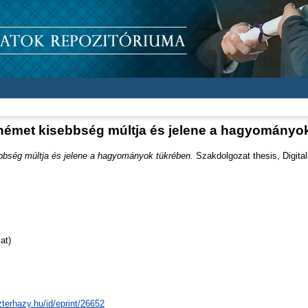
német kisebbség múltja és jelene a hagyományo
bbség múltja és jelene a hagyományok tükrében.
Szakdolgozat thesis, Digital
at)
zterhazy.hu/id/eprint/26652