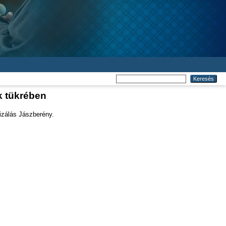
k tükrében
izálás Jászberény.