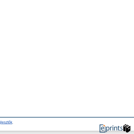
jlesztők
.