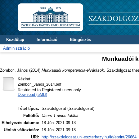
Kezdőlap
Információ
Böngészés
Adminisztráció
Munkaadói k
Zombori, János
(2014)
Munkaadói kompetencia-elvárások.
Szakdolgozat thesi
Kézirat
Zombori_Janos_2014.pdf
Restricted to Registered users only
Download (5MB)
Tétel típus:
Szakdolgozat (Szakdolgozat)
Feltöltő:
Users 1 nincs találat.
Elhelyezés dátuma:
18 Júni 2021 09:13
Utolsó változtatás:
18 Júni 2021 09:13
URI:
http://szakdolgozat.uni-eszterhazy.hu/id/eprint/26664