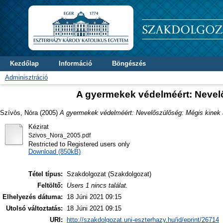
Kezdőlap
Információ
Böngészés
Adminisztráció
A gyermekek védelméért: Nevelő
Szívós, Nóra
(2005)
A gyermekek védelméért: Nevelőszülőség: Mégis kinek a
Kézirat
Szivos_Nora_2005.pdf
Restricted to Registered users only
Download (850kB)
Tétel típus:
Szakdolgozat (Szakdolgozat)
Feltöltő:
Users 1 nincs találat.
Elhelyezés dátuma:
18 Júni 2021 09:15
Utolsó változtatás:
18 Júni 2021 09:15
URI:
http://szakdolgozat.uni-eszterhazy.hu/id/eprint/26714