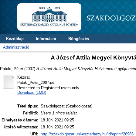
Kezdőlap
Információ
Böngészés
Adminisztráció
A József Attila Megyei Könyvtá
Pataki, Péter
(2007)
A József Attila Megyei Könyvtár Helyismereti gyűjtemén
Kézirat
Pataki_Peter_2007.pdf
Restricted to Registered users only
Download (1MB)
Tétel típus:
Szakdolgozat (Szakdolgozat)
Feltöltő:
Users 1 nincs találat.
Elhelyezés dátuma:
18 Júni 2021 09:25
Utolsó változtatás:
18 Júni 2021 09:25
URI:
http://szakdolgozat.uni-eszterhazy.hu/id/eprint/26966