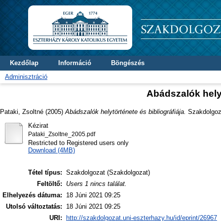
Kezdőlap
Információ
Böngészés
Adminisztráció
Abádszalók helyt
Pataki, Zsoltné
(2005)
Abádszalók helytörténete és bibliográfiája.
Szakdolgoza
Kézirat
Pataki_Zsoltne_2005.pdf
Restricted to Registered users only
Download (4MB)
Tétel típus:
Szakdolgozat (Szakdolgozat)
Feltöltő:
Users 1 nincs találat.
Elhelyezés dátuma:
18 Júni 2021 09:25
Utolsó változtatás:
18 Júni 2021 09:25
URI:
http://szakdolgozat.uni-eszterhazy.hu/id/eprint/26967