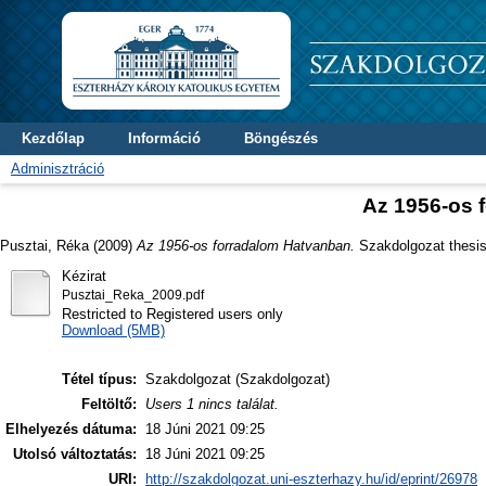
Kezdőlap
Információ
Böngészés
Adminisztráció
Az 1956-os 
Pusztai, Réka
(2009)
Az 1956-os forradalom Hatvanban.
Szakdolgozat thesis,
Kézirat
Pusztai_Reka_2009.pdf
Restricted to Registered users only
Download (5MB)
Tétel típus:
Szakdolgozat (Szakdolgozat)
Feltöltő:
Users 1 nincs találat.
Elhelyezés dátuma:
18 Júni 2021 09:25
Utolsó változtatás:
18 Júni 2021 09:25
URI:
http://szakdolgozat.uni-eszterhazy.hu/id/eprint/26978