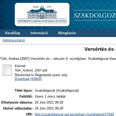
Kezdőlap
Információ
Böngészés
Adminisztráció
Versértés és 
Tóth, Andrea
(2007)
Versértés és – tetszés 6. osztályban.
Szakdolgozat thesi
Kézirat
Toth_Andrea_2007.pdf
Restricted to Registered users only
Download (436kB)
Tétel típus:
Szakdolgozat (Szakdolgozat)
Feltöltő:
Users 1 nincs találat.
Elhelyezés dátuma:
18 Júni 2021 09:28
Utolsó változtatás:
18 Júni 2021 09:28
URI:
http://szakdolgozat.uni-eszterhazy.hu/id/eprint/27040