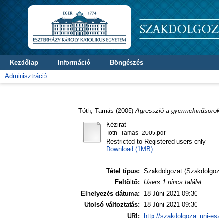
Kezdőlap
Információ
Böngészés
Adminisztráció
Tóth, Tamás
(2005)
Agresszió a gyermekműsoro
Kézirat
Toth_Tamas_2005.pdf
Restricted to Registered users only
Download (1MB)
Tétel típus:
Szakdolgozat (Szakdolgoz
Feltöltő:
Users 1 nincs találat.
Elhelyezés dátuma:
18 Júni 2021 09:30
Utolsó változtatás:
18 Júni 2021 09:30
URI:
http://szakdolgozat.uni-es