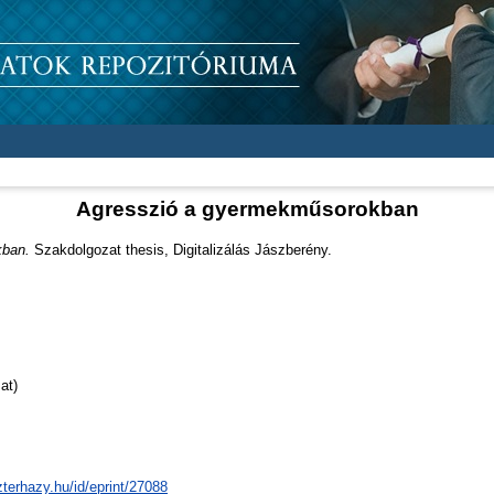
Agresszió a gyermekműsorokban
kban.
Szakdolgozat thesis, Digitalizálás Jászberény.
at)
zterhazy.hu/id/eprint/27088