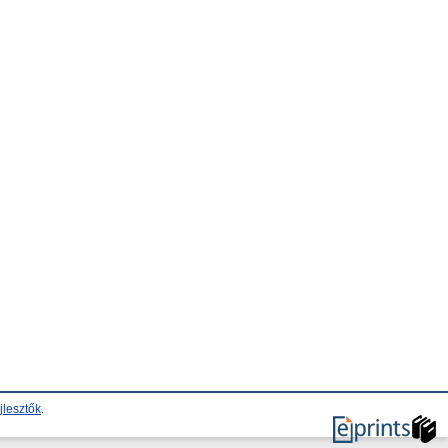
jlesztők
.