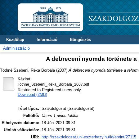
Kezdőlap
Információ
Böngészés
Adminisztráció
A debreceni nyomda története a 
Tóthné Szebeni, Réka Borbála
(2007)
A debreceni nyomda története a reformá
Kézirat
Tothne_Szebeni_Reka_Borbala_2007.pdf
Restricted to Registered users only
Download (2MB)
Tétel típus:
Szakdolgozat (Szakdolgozat)
Feltöltő:
Users 1 nincs találat.
Elhelyezés dátuma:
18 Júni 2021 09:31
Utolsó változtatás:
18 Júni 2021 09:31
URI:
http://szakdolgozat.uni-eszterhazy.hu/id/eprint/27115