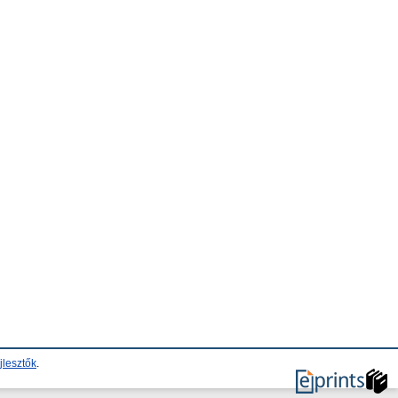
jlesztők
.