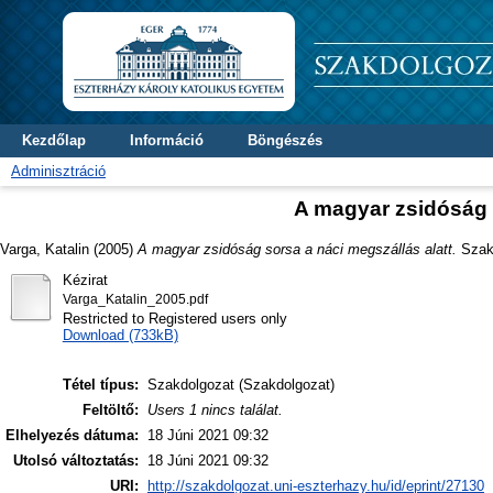
Kezdőlap
Információ
Böngészés
Adminisztráció
A magyar zsidóság s
Varga, Katalin
(2005)
A magyar zsidóság sorsa a náci megszállás alatt.
Szakd
Kézirat
Varga_Katalin_2005.pdf
Restricted to Registered users only
Download (733kB)
Tétel típus:
Szakdolgozat (Szakdolgozat)
Feltöltő:
Users 1 nincs találat.
Elhelyezés dátuma:
18 Júni 2021 09:32
Utolsó változtatás:
18 Júni 2021 09:32
URI:
http://szakdolgozat.uni-eszterhazy.hu/id/eprint/27130