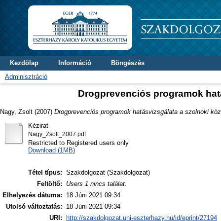
Kezdőlap
Információ
Böngészés
Adminisztráció
Drogprevenciós programok hatá
Nagy, Zsolt
(2007)
Drogprevenciós programok hatásvizsgálata a szolnoki kö
Kézirat
Nagy_Zsolt_2007.pdf
Restricted to Registered users only
Download (1MB)
Tétel típus:
Szakdolgozat (Szakdolgozat)
Feltöltő:
Users 1 nincs találat.
Elhelyezés dátuma:
18 Júni 2021 09:34
Utolsó változtatás:
18 Júni 2021 09:34
URI:
http://szakdolgozat.uni-eszterhazy.hu/id/eprint/27194