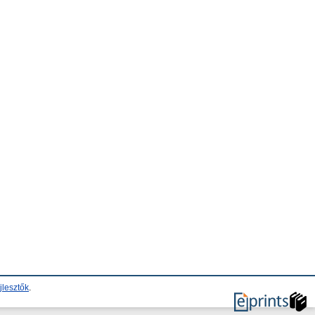
jlesztők
.