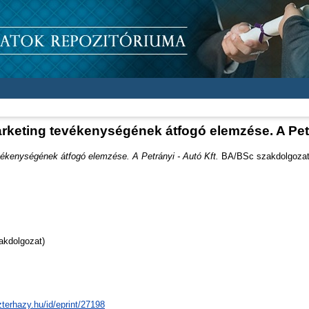
arketing tevékenységének átfogó elemzése. A Petr
vékenységének átfogó elemzése. A Petrányi - Autó Kft.
BA/BSc szakdolgozat t
akdolgozat)
zterhazy.hu/id/eprint/27198