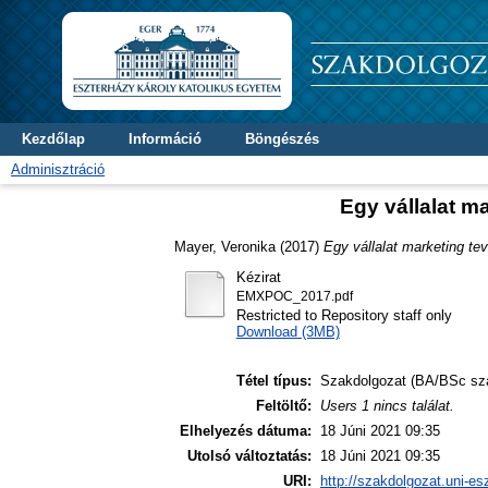
Kezdőlap
Információ
Böngészés
Adminisztráció
Egy vállalat m
Mayer, Veronika
(2017)
Egy vállalat marketing te
Kézirat
EMXPOC_2017.pdf
Restricted to Repository staff only
Download (3MB)
Tétel típus:
Szakdolgozat (BA/BSc sz
Feltöltő:
Users 1 nincs találat.
Elhelyezés dátuma:
18 Júni 2021 09:35
Utolsó változtatás:
18 Júni 2021 09:35
URI:
http://szakdolgozat.uni-es