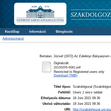
Kezdőlap
Információ
Böngészés
Adminisztráció
Bertalan, József
(1972)
Az Edelényi Bányaüzem t
Digitalizált
20150205-0081.pdf
Restricted to Registered users only
Download (7MB)
Tétel típus:
Szakdolgozat (Szakdolgoz
Feltöltő:
Users 1 nincs találat.
Elhelyezés dátuma:
18 Júni 2021 09:36
Utolsó változtatás:
18 Júni 2021 09:36
URI:
http://szakdolgozat.uni-es