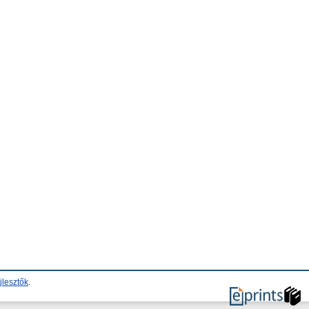
jlesztők
.