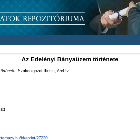
Az Edelényi Bányaüzem története
örténete.
Szakdolgozat thesis, Archív.
at)
zterhazy.hu/id/eprint/27220