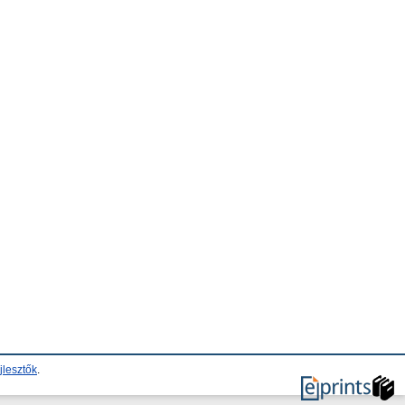
jlesztők
.