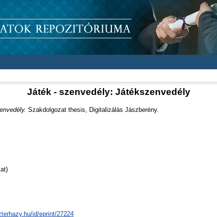
Játék - szenvedély: Játékszenvedély
envedély.
Szakdolgozat thesis, Digitalizálás Jászberény.
at)
zterhazy.hu/id/eprint/27224