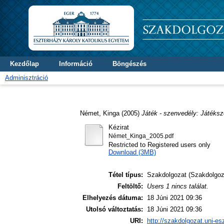
Kezdőlap
Információ
Böngészés
Adminisztráció
Német, Kinga
(2005)
Játék - szenvedély: Játéksz
Kézirat
Német_Kinga_2005.pdf
Restricted to Registered users only
Download (3MB)
Tétel típus:
Szakdolgozat (Szakdolgoz
Feltöltő:
Users 1 nincs találat.
Elhelyezés dátuma:
18 Júni 2021 09:36
Utolsó változtatás:
18 Júni 2021 09:36
URI:
http://szakdolgozat.uni-es